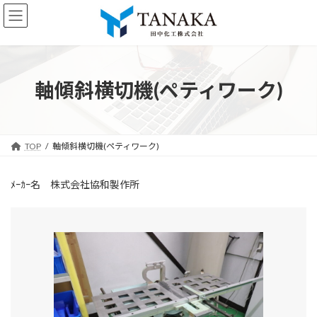
コ
ナ
ン
ビ
テ
ゲ
ン
ー
ツ
シ
へ
ョ
軸傾斜横切機(ペティワーク)
ス
ン
キ
に
ッ
移
プ
動
TOP
軸傾斜横切機(ペティワーク)
ﾒｰｶｰ名 株式会社協和製作所