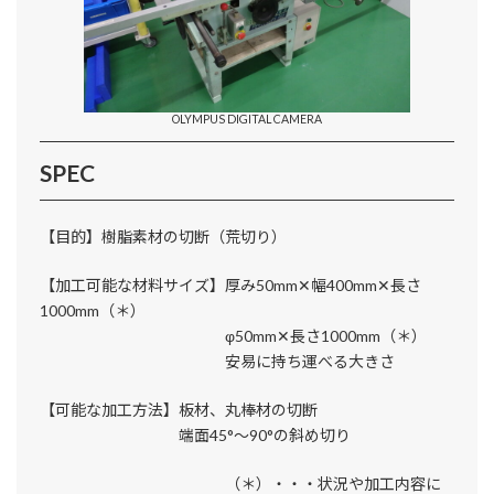
OLYMPUS DIGITAL CAMERA
SPEC
【目的】樹脂素材の切断（荒切り）
【加工可能な材料サイズ】厚み50mm✕幅400mm✕長さ
1000mm（＊）
φ50mm✕長さ1000mm（＊）
安易に持ち運べる大きさ
【可能な加工方法】板材、丸棒材の切断
端面45°～90°の斜め切り
（＊）・・・状況や加工内容に