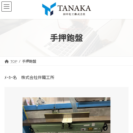
コ
ナ
ン
ビ
テ
ゲ
ン
ー
ツ
シ
へ
ョ
手押鉋盤
ス
ン
キ
に
ッ
移
プ
動
TOP
手押鉋盤
ﾒｰｶｰ名 株式会社伴鐵工所